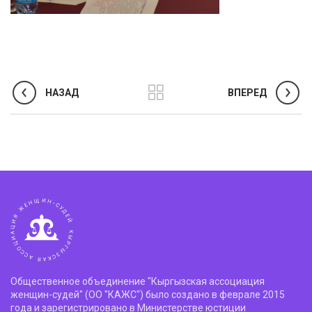
НАЗАД
ВПЕРЕД
Общественное объединение "Кыргызская ассоциация
женщин-судей" (ОО "КАЖС") было создано в феврале 2015
года и зарегистрировано в Министерстве юстиции